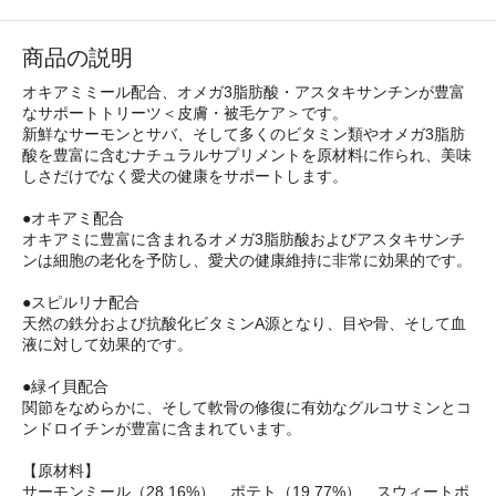
商品の説明
オキアミミール配合、オメガ3脂肪酸・アスタキサンチンが豊富
なサポートトリーツ＜皮膚・被毛ケア＞です。
新鮮なサーモンとサバ、そして多くのビタミン類やオメガ3脂肪
酸を豊富に含むナチュラルサプリメントを原材料に作られ、美味
しさだけでなく愛犬の健康をサポートします。
●オキアミ配合
オキアミに豊富に含まれるオメガ3脂肪酸およびアスタキサンチ
ンは細胞の老化を予防し、愛犬の健康維持に非常に効果的です。
●スピルリナ配合
天然の鉄分および抗酸化ビタミンA源となり、目や骨、そして血
液に対して効果的です。
●緑イ貝配合
関節をなめらかに、そして軟骨の修復に有効なグルコサミンとコ
ンドロイチンが豊富に含まれています。
【原材料】
サーモンミール（28.16%）、ポテト（19.77%）、スウィートポ